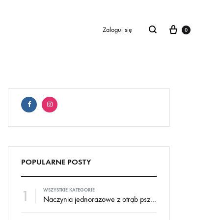
Cart
Zaloguj się
0
POPULARNE POSTY
1
WSZYSTKIE KATEGORIE
Naczynia jednorazowe z otrąb pszennych