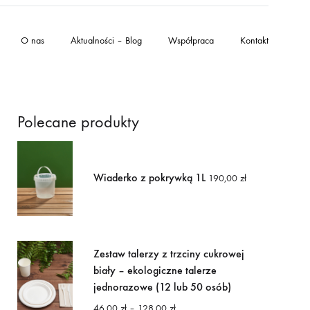
O nas
Aktualności – Blog
Współpraca
Kontakt
Polecane produkty
Wiaderko z pokrywką 1L
190,00
zł
Zestaw talerzy z trzciny cukrowej
biały – ekologiczne talerze
jednorazowe (12 lub 50 osób)
Zakres
46,00
zł
–
128,00
zł