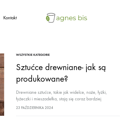
Kontakt
agnes
ekologiczne
bis
opakowania
jednorazowe
WSZYSTKIE KATEGORIE
Sztućce drewniane- jak są
produkowane?
Drewniane sztućce, takie jak widelce, noże, łyżki,
łyżeczki i mieszadełka, stają się coraz bardziej
popularne wśród osób poszukujących ekologicznych
23 PAŹDZIERNIKA 2024
alternatyw dla plastikowych produktów jednorazowego
użytku. Produkcja tych naczyń to proces…