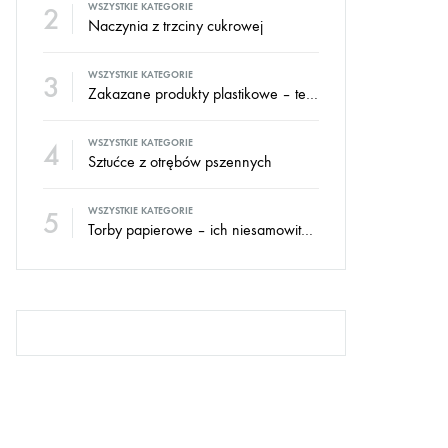
2
WSZYSTKIE KATEGORIE
Naczynia z trzciny cukrowej
3
WSZYSTKIE KATEGORIE
Zakazane produkty plastikowe – tego już nie kupisz
4
WSZYSTKIE KATEGORIE
Sztućce z otrębów pszennych
5
WSZYSTKIE KATEGORIE
Torby papierowe – ich niesamowita historia